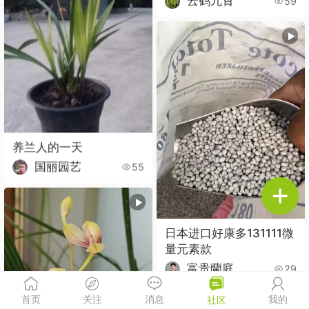
云鹤九霄
59
养兰人的一天
国丽园艺
55
日本进口好康多131111微
量元素款
富贵蘭庭
29
首页
关注
消息
我的
社区