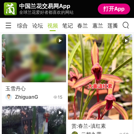
中国兰花交易网App
中国兰花交易网App
打开App
打开App
全球兰花爱好者都喜欢的网站
全球兰花爱好者都喜欢的网站
综合
论坛
视频
笔记
春兰
蕙兰
莲瓣
春剑
玉雪丹心
ZhiguanG
15
赏:春兰-滇红素