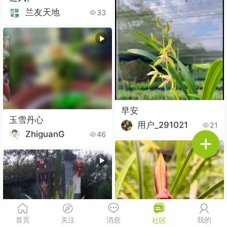
兰友天地
33
早安
玉雪丹心
用户_291021
21
ZhiguanG
46
首页
关注
消息
我的
社区