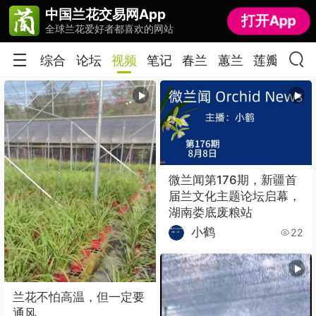
中国兰花交易网App
中国兰花交易网App
打开App
打开App
全球兰花爱好者都喜欢的网站
全球兰花爱好者都喜欢的网站
综合
论坛
视频
笔记
春兰
蕙兰
莲瓣
春剑
微兰闻第176期，新疆首
届兰文化主题论坛启幕，
湖南娄底废粮站
小鹤
22
兰花不怕高温，但一定要
通风。