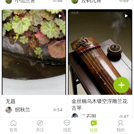
小范兰舍
云鹤九霄
46
69
无题
金丝楠乌木镂空浮雕兰花
古琴
纫秋兰
54
二石园
47
首页
关注
消息
我的
社区