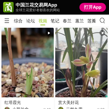
中国兰花交易网App
中国兰花交易网App
打开App
打开App
全球兰花爱好者都喜欢的网站
全球兰花爱好者都喜欢的网站
综合
论坛
视频
笔记
春兰
蕙兰
莲瓣
春剑
红塔霞光
赏大美好花