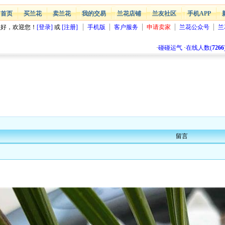
首页
买兰花
卖兰花
我的交易
兰花店铺
兰友社区
手机APP
您好，欢迎您！
[登录]
或
[注册]
手机版
客户服务
申请卖家
兰花公众号
兰
·
碰碰运气
·
在线人数(
7266
留言