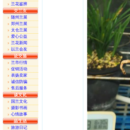
兰花鉴辨
随州兰展
郑州兰展
太仓兰展
爱心公益
兰花新闻
以兰会友
兰市行情
促销活动
表扬卖家
诚信防骗
售后服务
国兰文化
摄影书画
心情故事
旅游日记