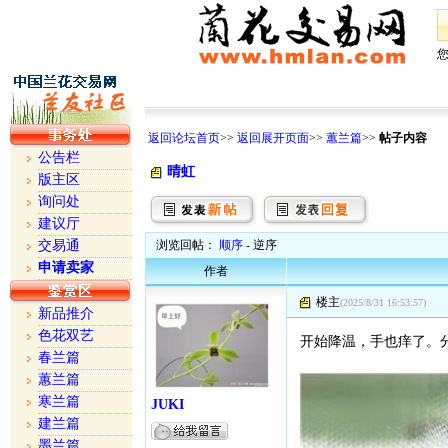
返回论坛首页
>>
返回展开页面
>>
蕙兰篇
>>
帖子内容
公告栏
晴虹
版主区
询问处
建议厅
交易通
浏览回帖：
顺序
- 逆序
申请卖家
作者
楼主
(2025/8/31 16:53:57)
新品推介
色花双艺
开始降温，手也痒了。分
春兰篇
蕙兰篇
寒兰篇
JUKI
建兰篇
墨兰篇