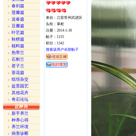
春剑篇
莲瓣篇
来自：江苏常州武进区
送春篇
头衔：掌柜
豆瓣篇
注册：2014-1-30
叶艺篇
帖子：1235
秋榜篇
积分：1342
植料篇
搜索该用户全部帖子
热带兰
石斛兰
君子兰
茶花篇
组培杂交
盆景园艺
其他花卉
奇石论坛
新手养兰
种养心得
养兰环境
病害诊断