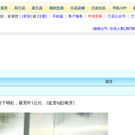
首页
买兰花
卖兰花
我的交易
兰花店铺
兰友社区
手机APP
您好，欢迎您！
[登录]
或
[注册]
手机版
客户服务
申请卖家
兰花公众号
兰
·
碰碰运气
·
在线人数(
26730
留言
下晴虹，最宽叶1公分。2盆变6盆[呲牙]