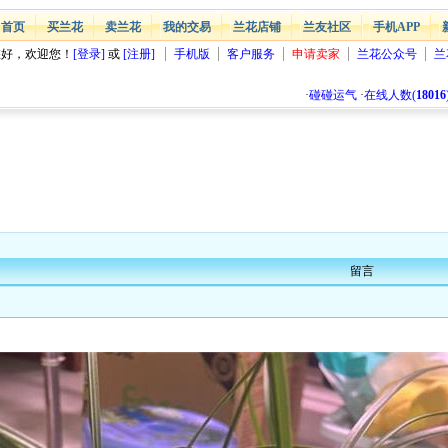
首页
买兰花
卖兰花
我的交易
兰花店铺
兰友社区
手机APP
您好，欢迎您！
[登录]
或
[注册]
手机版
客户服务
申请卖家
兰花公众号
兰
·
碰碰运气
·
在线人数(
18016
留言