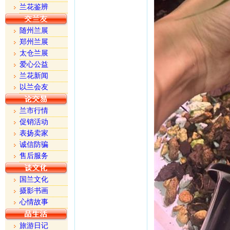
兰花鉴辨
随州兰展
郑州兰展
太仓兰展
爱心公益
兰花新闻
以兰会友
兰市行情
促销活动
表扬卖家
诚信防骗
售后服务
国兰文化
摄影书画
心情故事
旅游日记