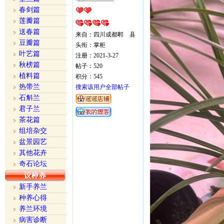
春剑篇
莲瓣篇
送春篇
来自：四川成都郫 县
豆瓣篇
头衔：掌柜
叶艺篇
注册：2021-3-27
秋榜篇
帖子：520
植料篇
积分：545
热带兰
搜索该用户全部帖子
石斛兰
君子兰
茶花篇
组培杂交
盆景园艺
其他花卉
奇石论坛
新手养兰
种养心得
养兰环境
病害诊断