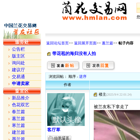
返回论坛首页
>>
返回展开页面
>>
蕙兰篇
>>
帖子内容
公告栏
带花苞的海归没有人拍
版主区
询问处
建议厅
交易通
浏览回帖： 顺序 -
逆序
申请卖家
作者
楼主
(2025/9/4 22:01:24)
新品推介
色花双艺
被兰友私下拿走了
春兰篇
蕙兰篇
寒兰篇
客厅草
建兰篇
墨兰篇