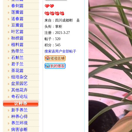
春剑篇
莲瓣篇
送春篇
来自：四川成都郫 县
豆瓣篇
头衔：掌柜
叶艺篇
注册：2021-3-27
秋榜篇
帖子：520
植料篇
积分：545
热带兰
搜索该用户全部帖子
石斛兰
君子兰
茶花篇
组培杂交
盆景园艺
其他花卉
奇石论坛
新手养兰
种养心得
养兰环境
病害诊断