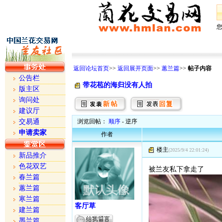
返回论坛首页
>>
返回展开页面
>>
蕙兰篇
>>
帖子内容
公告栏
带花苞的海归没有人拍
版主区
询问处
建议厅
交易通
浏览回帖：
顺序
- 逆序
申请卖家
作者
楼主
(2025/9/4 22:01:24)
新品推介
色花双艺
被兰友私下拿走了
春兰篇
蕙兰篇
寒兰篇
客厅草
建兰篇
墨兰篇