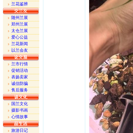
兰花鉴辨
随州兰展
郑州兰展
太仓兰展
爱心公益
兰花新闻
以兰会友
兰市行情
促销活动
表扬卖家
诚信防骗
售后服务
国兰文化
摄影书画
心情故事
旅游日记