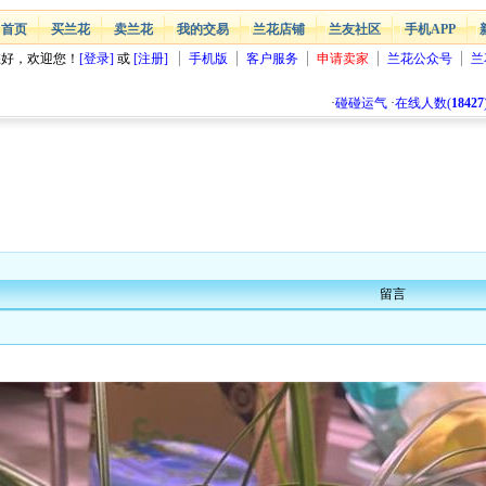
首页
买兰花
卖兰花
我的交易
兰花店铺
兰友社区
手机APP
您好，欢迎您！
[登录]
或
[注册]
手机版
客户服务
申请卖家
兰花公众号
兰
·
碰碰运气
·
在线人数(
18427
留言