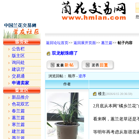
返回论坛首页
>>
返回展开页面
>>
蕙兰篇
>>
帖子内容
公告栏
双龙献珠瞎了
版主区
询问处
建议厅
交易通
浏览回帖： 顺序 -
逆序
申请卖家
作者
楼主
(2026/6/15 20:36:59)
新品推介
色花双艺
2月底从本网“橘乡兰花
春兰篇
蕙兰篇
看来啊，蕙兰老草还是
寒兰篇
建兰篇
等明年再考虑从靠谱卖家
墨兰篇