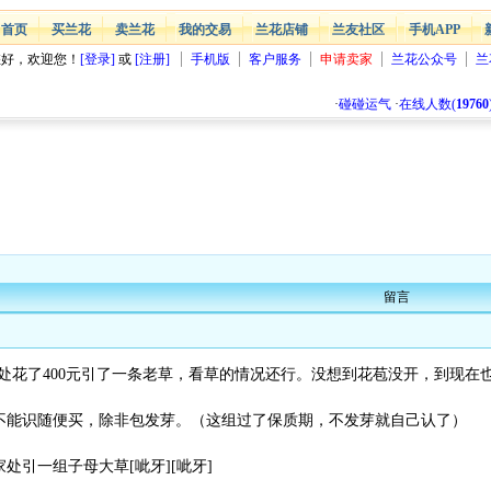
首页
买兰花
卖兰花
我的交易
兰花店铺
兰友社区
手机APP
您好，欢迎您！
[登录]
或
[注册]
手机版
客户服务
申请卖家
兰花公众号
兰
·
碰碰运气
·
在线人数(
19760
留言
”处花了400元引了一条老草，看草的情况还行。没想到花苞没开，到现
不能识随便买，除非包发芽。（这组过了保质期，不发芽就自己认了）
处引一组子母大草[呲牙][呲牙]