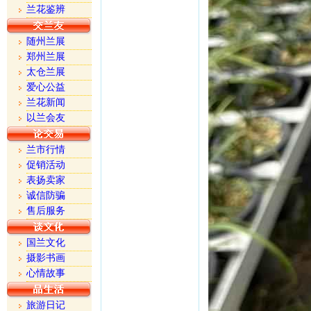
兰花鉴辨
随州兰展
郑州兰展
太仓兰展
爱心公益
兰花新闻
以兰会友
兰市行情
促销活动
表扬卖家
诚信防骗
售后服务
国兰文化
摄影书画
心情故事
旅游日记