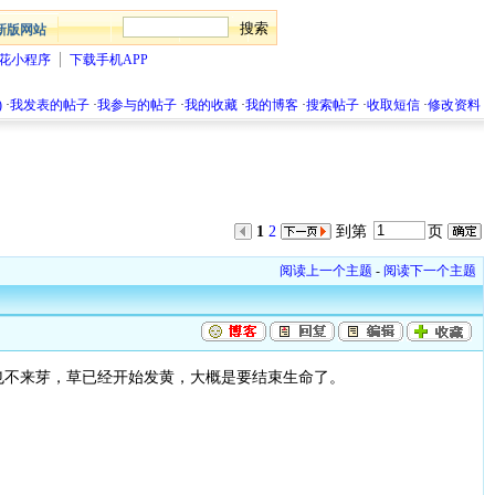
新版网站
花小程序
下载手机APP
)
·
我发表的帖子
·
我参与的帖子
·
我的收藏
·
我的博客
·
搜索帖子
·
收取短信
·
修改资料
1
2
到第
页
阅读上一个主题
-
阅读下一个主题
在也不来芽，草已经开始发黄，大概是要结束生命了。