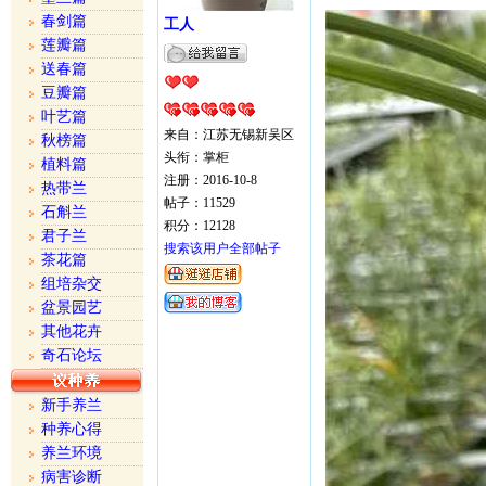
春剑篇
工人
莲瓣篇
送春篇
豆瓣篇
叶艺篇
来自：江苏无锡新吴区
秋榜篇
头衔：掌柜
植料篇
注册：2016-10-8
热带兰
帖子：11529
石斛兰
积分：12128
君子兰
搜索该用户全部帖子
茶花篇
组培杂交
盆景园艺
其他花卉
奇石论坛
新手养兰
种养心得
养兰环境
病害诊断