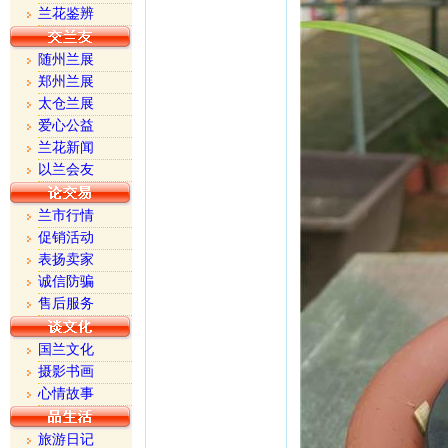
兰花鉴辨
随州兰展
郑州兰展
太仓兰展
爱心公益
兰花新闻
以兰会友
兰市行情
促销活动
表扬卖家
诚信防骗
售后服务
国兰文化
摄影书画
心情故事
旅游日记