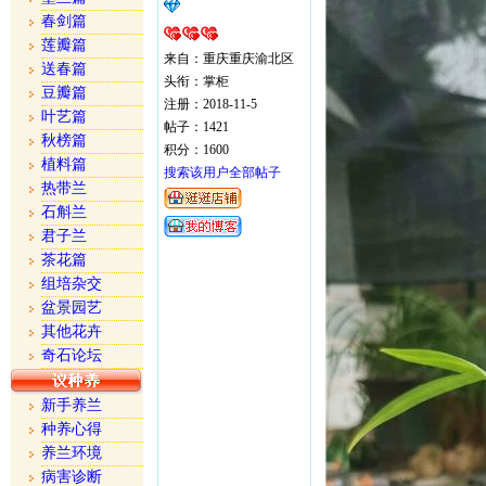
春剑篇
莲瓣篇
来自：重庆重庆渝北区
送春篇
头衔：掌柜
豆瓣篇
注册：2018-11-5
叶艺篇
帖子：1421
秋榜篇
积分：1600
植料篇
搜索该用户全部帖子
热带兰
石斛兰
君子兰
茶花篇
组培杂交
盆景园艺
其他花卉
奇石论坛
新手养兰
种养心得
养兰环境
病害诊断