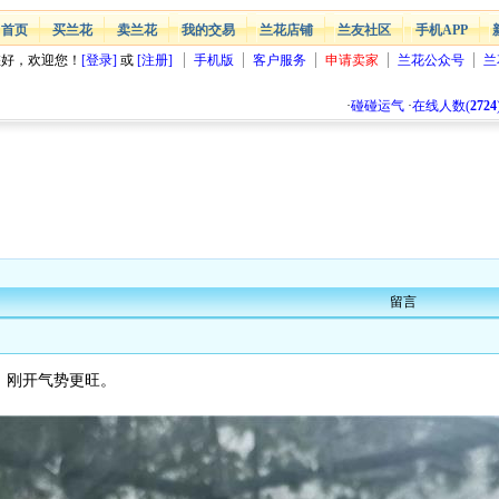
首页
买兰花
卖兰花
我的交易
兰花店铺
兰友社区
手机APP
您好，欢迎您！
[登录]
或
[注册]
手机版
客户服务
申请卖家
兰花公众号
兰
·
碰碰运气
·
在线人数(
2724
留言
，刚开气势更旺。