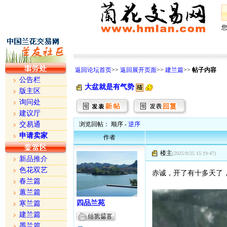
返回论坛首页
>>
返回展开页面
>>
建兰篇
>>
帖子内容
公告栏
大盆就是有气势
版主区
询问处
建议厅
交易通
浏览回帖： 顺序 -
逆序
申请卖家
作者
楼主
(2025/9/25 15:19:47)
新品推介
色花双艺
赤诚，开了有十多天了
春兰篇
蕙兰篇
四品兰苑
寒兰篇
建兰篇
墨兰篇