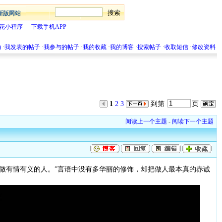
新版网站
花小程序
下载手机APP
)
·
我发表的帖子
·
我参与的帖子
·
我的收藏
·
我的博客
·
搜索帖子
·
收取短信
·
修改资料
1
2
3
到第
页
阅读上一个主题
-
阅读下一个主题
做有情有义的人。”言语中没有多华丽的修饰，却把做人最本真的赤诚