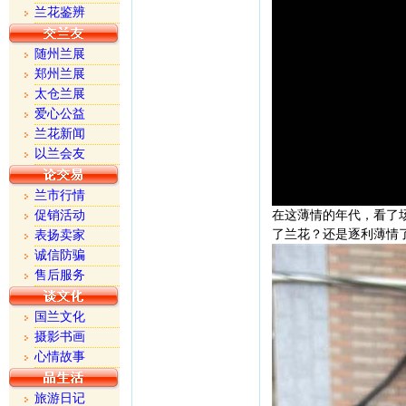
兰花鉴辨
随州兰展
郑州兰展
太仓兰展
爱心公益
兰花新闻
以兰会友
兰市行情
促销活动
在这薄情的年代，看了
了兰花？还是逐利薄情
表扬卖家
诚信防骗
售后服务
国兰文化
摄影书画
心情故事
旅游日记