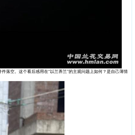
件落空。这个看后感用在“以兰养兰”的主观问题上如何？是自己薄情