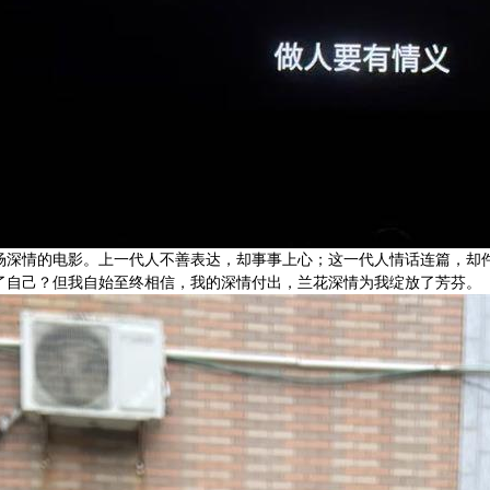
场深情的电影。上一代人不善表达，却事事上心；这一代人情话连篇，却件
了自己？但我自始至终相信，我的深情付出，兰花深情为我绽放了芳芬。