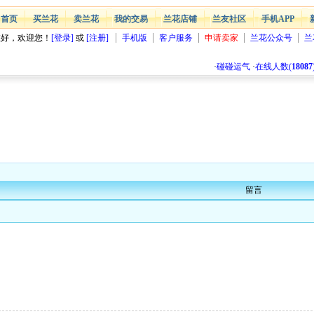
首页
买兰花
卖兰花
我的交易
兰花店铺
兰友社区
手机APP
您好，欢迎您！
[登录]
或
[注册]
手机版
客户服务
申请卖家
兰花公众号
兰
·
碰碰运气
·
在线人数(
18087
留言