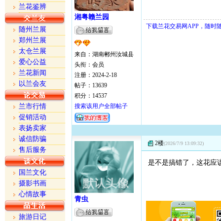
兰花鉴辨
湘粤赣兰园
下载兰花交易网APP，随时
随州兰展
郑州兰展
太仓兰展
来自：湖南郴州汝城县
爱心公益
头衔：会员
兰花新闻
注册：2024-2-18
以兰会友
帖子：13639
积分：14537
兰市行情
搜索该用户全部帖子
促销活动
表扬卖家
诚信防骗
2楼
(2026/7/9 13:09:32)
售后服务
是不是搞错了，这花应
国兰文化
摄影书画
心情故事
青虫
旅游日记