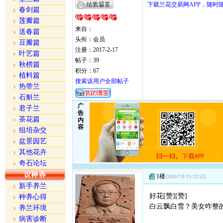
下载兰花交易网APP，随时
春剑篇
莲瓣篇
来自：
送春篇
头衔：会员
豆瓣篇
注册：2017-2-17
叶艺篇
帖子：39
秋榜篇
积分：67
植料篇
搜索该用户全部帖子
热带兰
石斛兰
广
君子兰
告
茶花篇
内
容
组培杂交
盆景园艺
其他花卉
奇石论坛
1楼
(2026/7/8 15:22:52)
新手养兰
好花[赞][赞]
种养心得
白云飘白雪？美女咋整的？
养兰环境
病害诊断