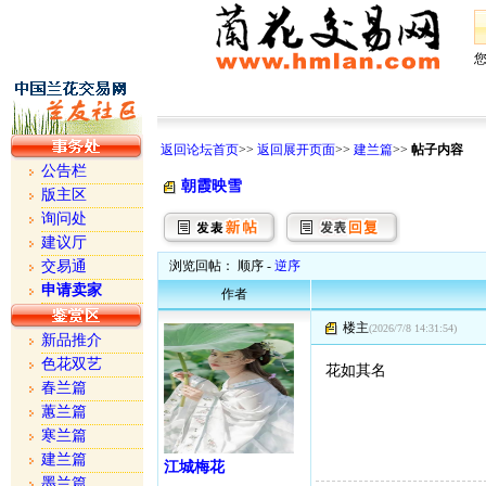
返回论坛首页
>>
返回展开页面
>>
建兰篇
>>
帖子内容
公告栏
朝霞映雪
版主区
询问处
建议厅
交易通
浏览回帖： 顺序 -
逆序
申请卖家
作者
楼主
(2026/7/8 14:31:54)
新品推介
色花双艺
花如其名
春兰篇
蕙兰篇
寒兰篇
建兰篇
江城梅花
墨兰篇