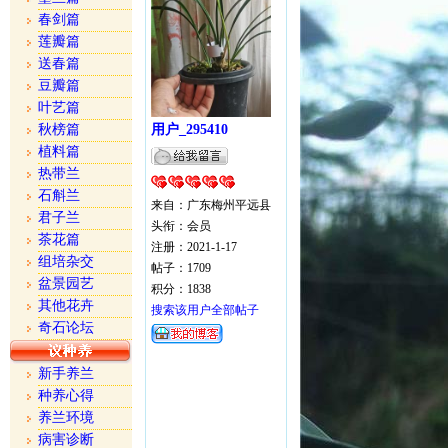
春剑篇
莲瓣篇
送春篇
豆瓣篇
叶艺篇
秋榜篇
用户_295410
植料篇
热带兰
石斛兰
来自：广东梅州平远县
君子兰
头衔：会员
茶花篇
注册：2021-1-17
组培杂交
帖子：1709
盆景园艺
积分：1838
其他花卉
搜索该用户全部帖子
奇石论坛
新手养兰
种养心得
养兰环境
病害诊断