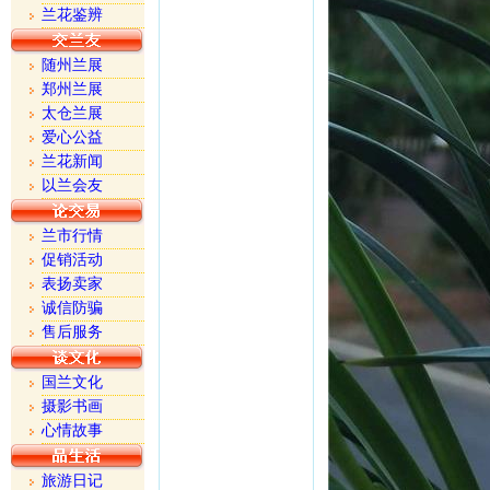
兰花鉴辨
随州兰展
郑州兰展
太仓兰展
爱心公益
兰花新闻
以兰会友
兰市行情
促销活动
表扬卖家
诚信防骗
售后服务
国兰文化
摄影书画
心情故事
旅游日记