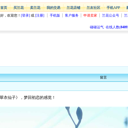
首页
买兰花
卖兰花
我的交易
兰花店铺
兰友社区
手机APP
您好，欢迎您！
[登录]
或
[注册]
手机版
客户服务
申请卖家
兰花公众号
兰
·
碰碰运气
·
在线人数(
8409
留言
《翠衣仙子》，梦回初恋的感觉！