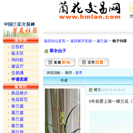
返回论坛首页
>>
返回展开页面
>>
建兰篇
>>
帖子内容
公告栏
翠衣仙子
版主区
询问处
建议厅
交易通
浏览回帖： 顺序 -
逆序
申请卖家
作者
楼主
(2026/7/8 18:40:32)
新品推介
色花双艺
6年前爱上第一棵兰花
春兰篇
蕙兰篇
寒兰篇
建兰篇
墨兰篇