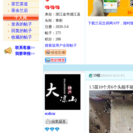
茶艺茶道
茶余兰后
来自：浙江金华浦江县
头衔：掌柜
下载兰花交易网APP，随时
发表的帖子
注册：2020-3-6
回复的帖子
帖子：275
收藏的帖子
积分：288
搜索该用户全部帖子
联系客服>>
我要举报>>
19楼
(2025/9/3 20:21:47)
1.5苗10个月6个头能不
scdcsc