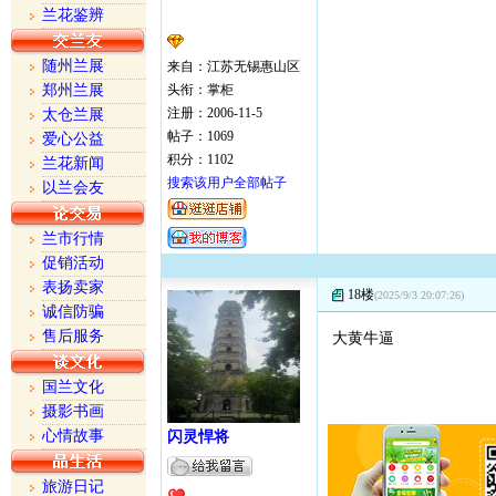
兰花鉴辨
随州兰展
来自：江苏无锡惠山区
郑州兰展
头衔：掌柜
注册：2006-11-5
太仓兰展
帖子：1069
爱心公益
积分：1102
兰花新闻
搜索该用户全部帖子
以兰会友
兰市行情
促销活动
表扬卖家
18楼
(2025/9/3 20:07:26)
诚信防骗
售后服务
大黄牛逼
国兰文化
摄影书画
心情故事
闪灵悍将
旅游日记