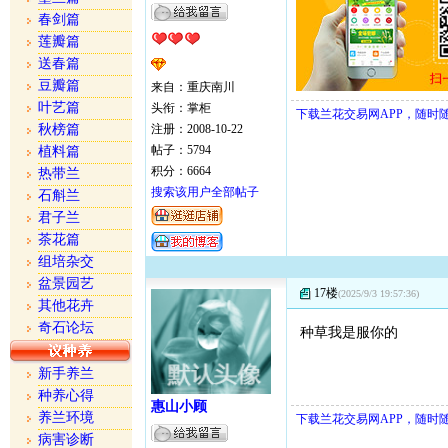
春剑篇
莲瓣篇
送春篇
豆瓣篇
来自：重庆南川
叶艺篇
头衔：掌柜
下载兰花交易网APP，随时
秋榜篇
注册：2008-10-22
帖子：5794
植料篇
积分：6664
热带兰
搜索该用户全部帖子
石斛兰
君子兰
茶花篇
组培杂交
盆景园艺
17楼
(2025/9/3 19:57:36)
其他花卉
奇石论坛
种草我是服你的
新手养兰
种养心得
惠山小顾
养兰环境
下载兰花交易网APP，随时
病害诊断