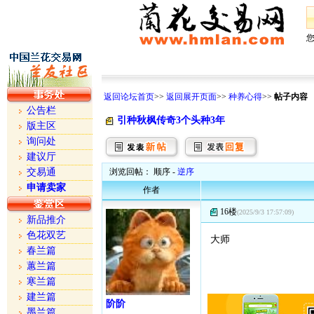
返回论坛首页
>>
返回展开页面
>>
种养心得
>>
帖子内容
公告栏
引种秋枫传奇3个头种3年
版主区
询问处
建议厅
交易通
浏览回帖： 顺序 -
逆序
申请卖家
作者
16楼
(2025/9/3 17:57:09)
新品推介
色花双艺
大师
春兰篇
蕙兰篇
寒兰篇
建兰篇
阶阶
墨兰篇