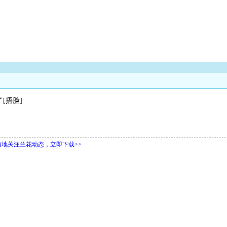
[捂脸]
随地关注兰花动态，立即下载>>