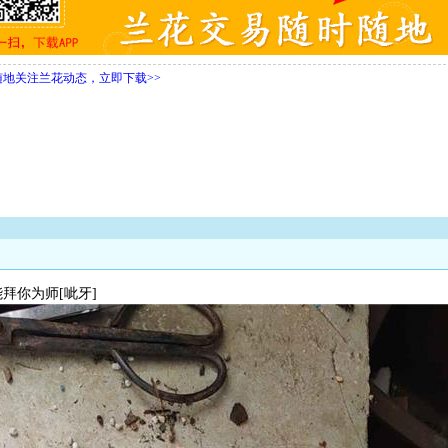
随地关注兰花动态，立即下载>>
能拜你为师[呲牙]