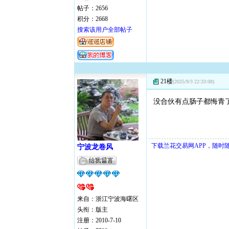
帖子：2656
积分：2668
搜索该用户全部帖子
21楼
(2025/9/3 22:33:08)
没合伙有点肠子都悔青了
下载兰花交易网APP，随时
宁波龙卷风
来自：浙江宁波海曙区
头衔：版主
注册：2010-7-10