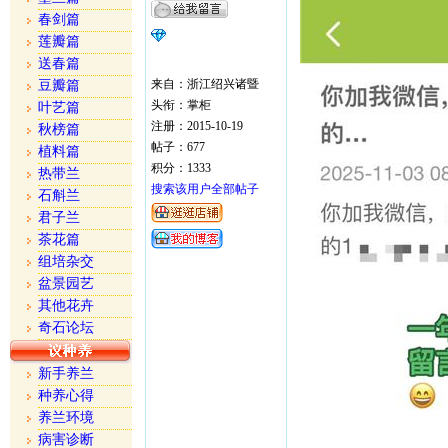
春剑篇
莲瓣篇
送春篇
来自：浙江绍兴诸暨
豆瓣篇
头衔：掌柜
叶艺篇
注册：2015-10-19
秋榜篇
帖子：677
植料篇
积分：1333
热带兰
搜索该用户全部帖子
石斛兰
君子兰
茶花篇
组培杂交
盆景园艺
其他花卉
奇石论坛
新手养兰
种养心得
养兰环境
病害诊断