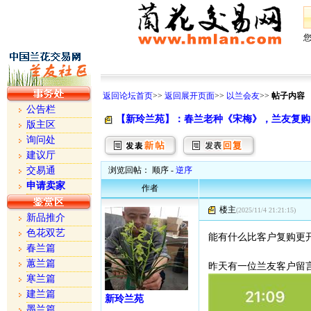
返回论坛首页
>>
返回展开页面
>>
以兰会友
>>
帖子内容
公告栏
【新玲兰苑】：春兰老种《宋梅》，兰友复购
版主区
询问处
建议厅
交易通
浏览回帖： 顺序 -
逆序
申请卖家
作者
楼主
(2025/11/4 21:21:15)
新品推介
色花双艺
能有什么比客户复购更
春兰篇
蕙兰篇
昨天有一位兰友客户留
寒兰篇
建兰篇
新玲兰苑
墨兰篇