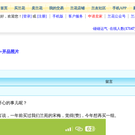
首页
买兰花
卖兰花
我的交易
兰花店铺
兰友社区
手机APP
您好，欢迎您！
[登录]
或
[注册]
手机版
客户服务
申请卖家
兰花公众号
兰
·
碰碰运气
·
在线人数(
17147
+开品照片
留言
开心的事儿呢？
言说，一年前买过我们兰苑的宋梅，觉得[赞]，今年想再买一组。