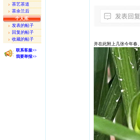
茶艺茶道
茶余兰后
发表的帖子
回复的帖子
收藏的帖子
并在此附上几张今年春
联系客服>>
我要举报>>