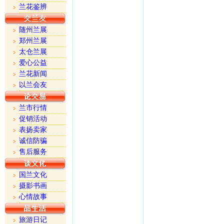
兰花鉴辨
随州兰展
郑州兰展
太仓兰展
爱心公益
兰花新闻
以兰会友
兰市行情
促销活动
表扬卖家
诚信防骗
售后服务
国兰文化
摄影书画
心情故事
旅游日记