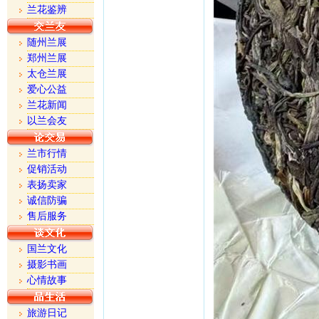
兰花鉴辨
随州兰展
郑州兰展
太仓兰展
爱心公益
兰花新闻
以兰会友
兰市行情
促销活动
表扬卖家
诚信防骗
售后服务
国兰文化
摄影书画
心情故事
旅游日记