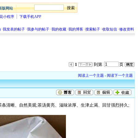
新版网站
花小程序
下载手机APP
)
·
我发表的帖子
·
我参与的帖子
·
我的收藏
·
我的博客
·
搜索帖子
·
收取短信
·
修改资料
1
到第
页
阅读上一个主题
-
阅读下一个主题
条清晰、自然美观;茶汤黄亮、滋味浓厚、生津止渴、回甘强烈持久;