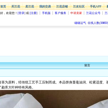
首页
买兰花
卖兰花
我的交易
兰花店铺
兰友社区
手机APP
您好，欢迎您！
[登录]
或
[注册]
手机版
客户服务
申请卖家
兰花公众号
兰
·
碰碰运气
·
在线人数(
33853
留言
青茶为原料，经传统工艺手工压制而成。本品饼身显毫油润、松紧适度、茶
了勐库大叶种特有风格。