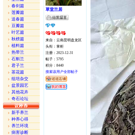
春剑篇
草堂兰居
莲瓣篇
送春篇
豆瓣篇
叶艺篇
秋榜篇
来自：云南昆明盘龙区
植料篇
头衔：掌柜
热带兰
注册：2023-12-31
石斛兰
帖子：5795
君子兰
积分：8440
搜索该用户全部帖子
茶花篇
组培杂交
盆景园艺
其他花卉
奇石论坛
新手养兰
种养心得
养兰环境
病害诊断