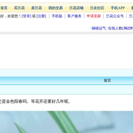
首页
买兰花
卖兰花
我的交易
兰花店铺
兰友社区
手机APP
您好，欢迎您！
[登录]
或
[注册]
手机版
客户服务
申请卖家
兰花公众号
兰
·
碰碰运气
·
在线人数(
36229
留言
定是金色阳春吗。等花开还要好几年呢。