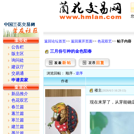
返回论坛首页
>>
返回展开页面
>>
色花双艺
>>
帖子内容
公告栏
三月份引种的金色阳春
版主区
询问处
建议厅
交易通
浏览回帖： 顺序 -
逆序
申请卖家
作者
楼主
(2026/6/3 16:29:15)
新品推介
色花双艺
现在来芽了，从芽能确
春兰篇
蕙兰篇
寒兰篇
建兰篇
墨兰篇