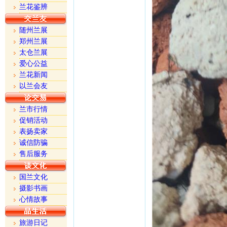
兰花鉴辨
随州兰展
郑州兰展
太仓兰展
爱心公益
兰花新闻
以兰会友
兰市行情
促销活动
表扬卖家
诚信防骗
售后服务
国兰文化
摄影书画
心情故事
旅游日记